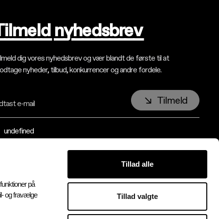
Tilmeld nyhedsbrev
lmeld dig vores nyhedsbrev og vær blandt de første til at
dtage nyheder, tilbud, konkurrencer og andre fordele.
Tilmeld
dtast e-mail
undefined
Tillad alle
ulturmaskinen
rvergården 7
funktioner på
000 Odense C
l- og fravælge
Tillad valgte
45) 65 51 28 28 (Kl. 9-12)