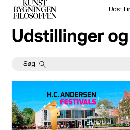
Udstill
Udstillinger o
Udstillinger og events