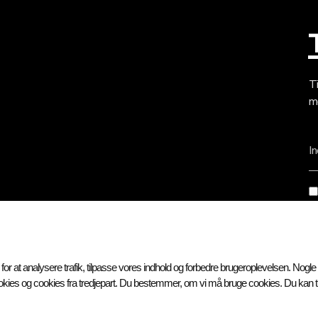
Ti
mo
In
Om KM
K
Åbningstider
Fa
 at analysere trafik, tilpasse vores indhold og forbedre brugeroplevelsen. Nogle 
Vision og Mission
5
kies og cookies fra tredjepart. Du bestemmer, om vi må bruge cookies. Du kan ti
Bliv frivillig
Kontakt
(+