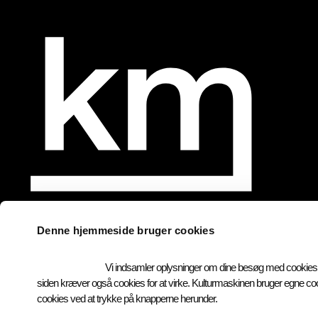
Denne hjemmeside bruger cookies
Events
Vi indsamler oplysninger om dine besøg med cookies for
siden kræver også cookies for at virke. Kulturmaskinen bruger egne coo
Værksteder
cookies ved at trykke på knapperne herunder.