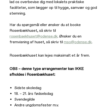
lad os overbevise dig med lokalets praktiske
faciliteter, som lægger op til hygge, samvær og god
Service i Rosenbækhuset
stemning.
Har du spørgsmål eller ønsker du at booke
Rosenbækhuset, så skriv til
rosenbaekhuset@odense.dk
. Ønsker du en
fremvisning af huset, så skriv til
mso@odense.dk
.
Rosenbækhuset kan lejes maksimalt et år frem.
OBS – denne type arrangementer kan IKKE
afholdes i Rosenbækhuset:
Sidste skoledag
18. – 21. års fødselsdag
Svendegilde
Andre ungdomsfester m.v.