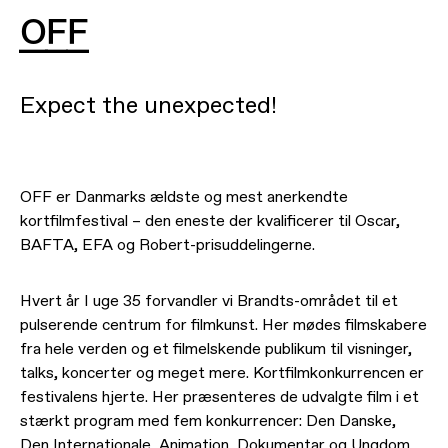
OFF
Expect the unexpected!
OFF er Danmarks ældste og mest anerkendte
kortfilmfestival – den eneste der kvalificerer til Oscar,
BAFTA, EFA og Robert-prisuddelingerne.
Hvert år I uge 35 forvandler vi Brandts-området til et
pulserende centrum for filmkunst. Her mødes filmskabere
fra hele verden og et filmelskende publikum til visninger,
talks, koncerter og meget mere. Kortfilmkonkurrencen er
festivalens hjerte. Her præsenteres de udvalgte film i et
stærkt program med fem konkurrencer: Den Danske,
Den Internationale, Animation, Dokumentar og Ungdom.