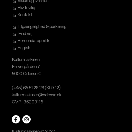
Vision og Mission
Bliv frivillig
Kontakt
Tilgængelighed & parkering
Find vej
Persondatapolitik
English
Kulturmaskinen
Farvergården 7
5000 Odense C
(+45) 65 51 28 28 (Kl. 9-12)
kulturmaskinen@odense.dk
CVR: 35209115
Kulturmaskinen © 2022