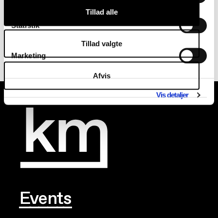
Ja, jeg godkender vilkårene og
Tillad alle
betingelserne
Statistik
Tillad valgte
Marketing
Afvis
Vis detaljer
Events