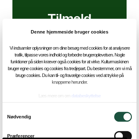
Tilmeld
Nyhedsbrev
Denne hjemmeside bruger cookies
Vi indsamler oplysninger om dine besøg med cookies for at analysere
trafik, tilpasse vores indhold og forbedre brugeroplevelsen. Nogle
Tilmeld dig vores nyhedsbrev
funktioner på siden kræver også cookies for at virke. Kulturmaskinen
og vær blandt de første til at
bruger egne cookies og cookies fra tredjepart. Du bestemmer, om vi må
modtage
bruge cookies. Du kan til- og fravælge cookies ved at trykke på
knapperne herunder.
nyheder, tilbud, konkurrencer
og andre fordele.
Læs mere om om
databeskyttelse
Samtykkevalg
Nødvendig
Indtast e-mail
Præferencer