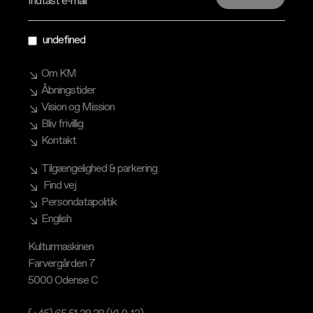
Indtast e-mail
undefined
Om KM
Åbningstider
Vision og Mission
Bliv frivillig
Kontakt
Tilgængelighed & parkering
Find vej
Persondatapolitik
English
Kulturmaskinen
Farvergården 7
5000 Odense C