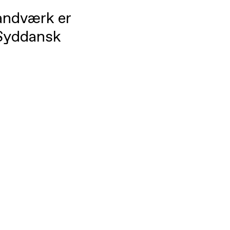
åndværk er
 Syddansk