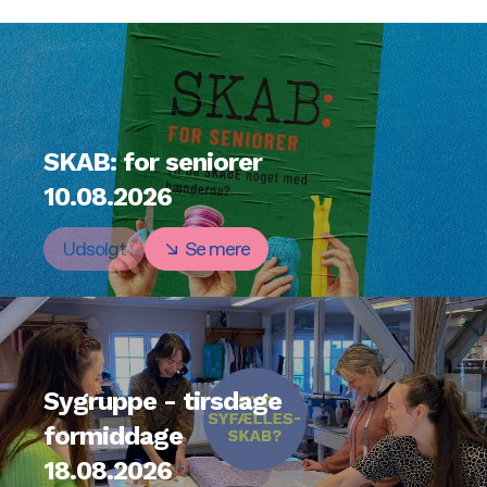
SKAB: for seniorer
10.08.2026
Udsolgt
Se mere
Sygruppe - tirsdage
formiddage
18.08.2026