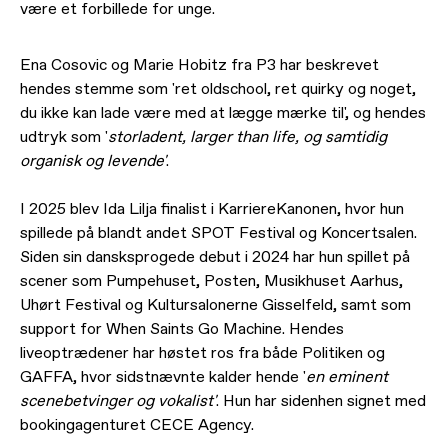
være et forbillede for unge.
Ena Cosovic og Marie Hobitz fra P3 har beskrevet
hendes stemme som 'ret oldschool, ret quirky og noget,
du ikke kan lade være med at lægge mærke til', og hendes
udtryk som '
storladent, larger than life, og samtidig
organisk og levende'
.
I 2025 blev Ida Lilja finalist i KarriereKanonen, hvor hun
spillede på blandt andet SPOT Festival og Koncertsalen.
Siden sin dansksprogede debut i 2024 har hun spillet på
scener som Pumpehuset, Posten, Musikhuset Aarhus,
Uhørt Festival og Kultursalonerne Gisselfeld, samt som
support for When Saints Go Machine. Hendes
liveoptrædener har høstet ros fra både Politiken og
GAFFA, hvor sidstnævnte kalder hende '
en eminent
scenebetvinger og vokalist'
. Hun har sidenhen signet med
bookingagenturet CECE Agency.