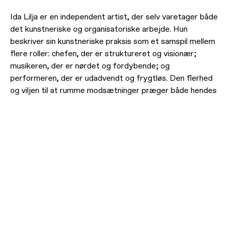
Ida Lilja er en independent artist, der selv varetager både
det kunstneriske og organisatoriske arbejde. Hun
beskriver sin kunstneriske praksis som et samspil mellem
flere roller: chefen, der er struktureret og visionær;
musikeren, der er nørdet og fordybende; og
performeren, der er udadvendt og frygtløs. Den flerhed
og viljen til at rumme modsætninger præger både hendes
musik og scenetilstedeværelse.
Ida Lilja begyndte til sangundervisning som seksårig, før
hun var gammel nok til musikskole, og fascinationen af
sang og performance udviklede sig hurtigt til en livslang
fordybelse i sangskrivning, produktion og formidling. Hun
er vokset op med to barndomshjem: ét på Nørrebro, hvor
der blev spillet fodbold i stuen og lavet house i kælderen,
og ét i Køge, hvor alt var pink og prinsesser, og der blev
danset til Kate Bush på spisebordet. En kontrastfuld