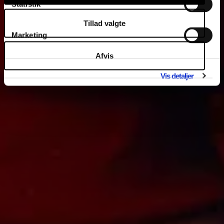
Statistik
Tillad valgte
Marketing
Afvis
Vis detaljer