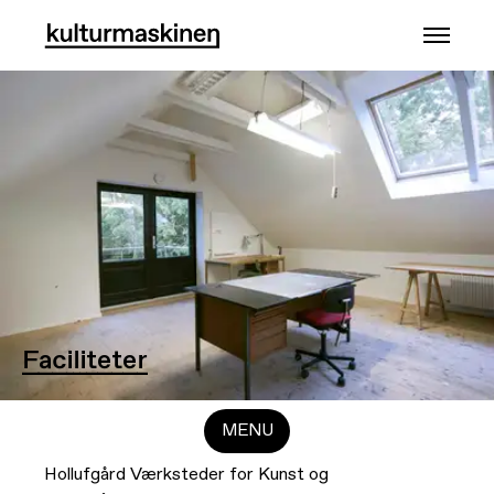
Faciliteter
Faciliteter
MENU
Hollufgård Værksteder for Kunst og
Godt at vide