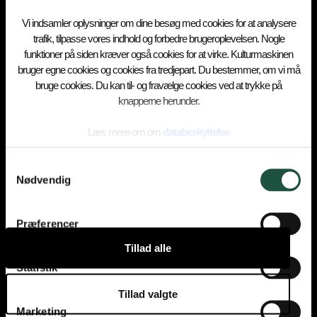
Vi indsamler oplysninger om dine besøg med cookies for at analysere
trafik, tilpasse vores indhold og forbedre brugeroplevelsen. Nogle
funktioner på siden kræver også cookies for at virke. Kulturmaskinen
bruger egne cookies og cookies fra tredjepart. Du bestemmer, om vi må
bruge cookies. Du kan til- og fravælge cookies ved at trykke på
knapperne herunder.
Events
Læs mere om om
databeskyttelse
Værksteder
Samtykkevalg
Nødvendig
Festivaler
Præferencer
Deltag
Tillad alle
Statistik
Udlejning
Tillad valgte
Marketing