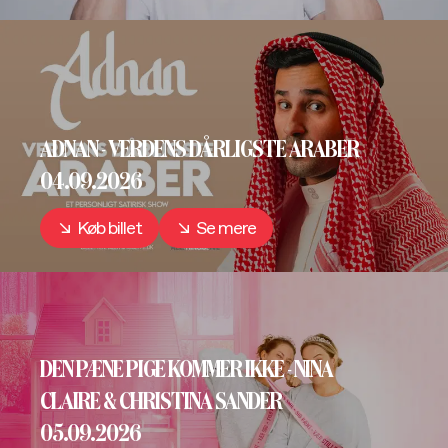
ADNAN - VERDENS DÅRLIGSTE ARABER
04.09.2026
Køb billet
Se mere
DEN PÆNE PIGE KOMMER IKKE - NINA
CLAIRE & CHRISTINA SANDER
05.09.2026