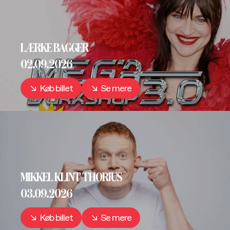
LÆRKE BAGGER
02.09.2026
Køb billet
Se mere
MIKKEL KLINT THORIUS
03.09.2026
Køb billet
Se mere