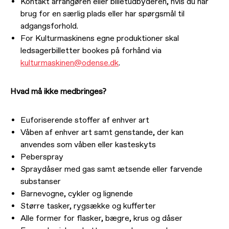
Kontakt arrangøren eller billetudbyderen, hvis du har
brug for en særlig plads eller har spørgsmål til
adgangsforhold.
For Kulturmaskinens egne produktioner skal
ledsagerbilletter bookes på forhånd via
kulturmaskinen@odense.dk
.
Hvad må ikke medbringes?
Euforiserende stoffer af enhver art
Våben af enhver art samt genstande, der kan
anvendes som våben eller kasteskyts
Peberspray
Spraydåser med gas samt ætsende eller farvende
substanser
Barnevogne, cykler og lignende
Større tasker, rygsække og kufferter
Alle former for flasker, bægre, krus og dåser