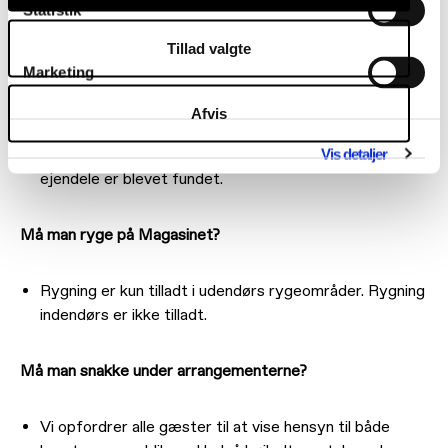
Statistik
Tillad valgte
Glemte sager?
Marketing
Har du glemt noget efter et arrangement, kan du
Afvis
kontakte Kulturmaskinen på
kulturmaskinen@odense.dk
for at høre, om dine
Vis detaljer
ejendele er blevet fundet.
Må man ryge på Magasinet?
Rygning er kun tilladt i udendørs rygeområder. Rygning
indendørs er ikke tilladt.
Må man snakke under arrangementerne?
Vi opfordrer alle gæster til at vise hensyn til både