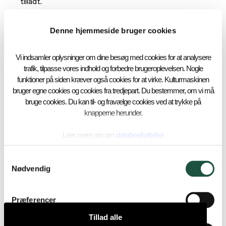
tilladt.
Vi opfordrer til, at du nyder showet og lader telefonen
blive i lommen.
Denne hjemmeside bruger cookies
Hvornår åbner dørene?
Vi indsamler oplysninger om dine besøg med cookies for at analysere
trafik, tilpasse vores indhold og forbedre brugeroplevelsen. Nogle
funktioner på siden kræver også cookies for at virke. Kulturmaskinen
Dørene til Magasinet åbner 60 minutter før
bruger egne cookies og cookies fra tredjepart. Du bestemmer, om vi må
arrangementsstart.
bruge cookies. Du kan til- og fravælge cookies ved at trykke på
knapperne herunder.
Hvordan fungerer billetkøb?
Læs mere om om
databeskyttelse
Billetter købes via den officielle billetudbyder, som
Samtykkevalg
fremgår af eventet og Magasinets hjemmeside.
Nødvendig
Vi anbefaler, at du altid køber billetter gennem
autoriserede salgssteder.
Billetter kan vises digitalt eller printes – stregkoden
Præferencer
skal være tydelig ved indgangen. Skru gerne op for
Tillad alle
lysstyrken på din skærm.