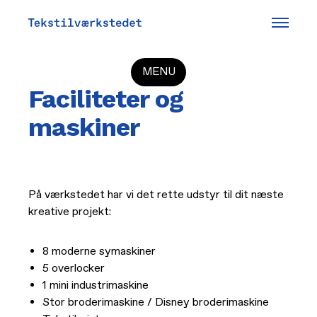
Faciliteter & maskiner
MENU
Faciliteter og
Godt at vide
maskiner
Faciliteter & maskiner
Grupper m.fl.
På værkstedet har vi det rette udstyr til dit næste
kreative projekt:
Bliv frivillig
Mentalt pusterum
8 moderne symaskiner
5 overlocker
1 mini industrimaskine
Stor broderimaskine /
Disney broderimaskine