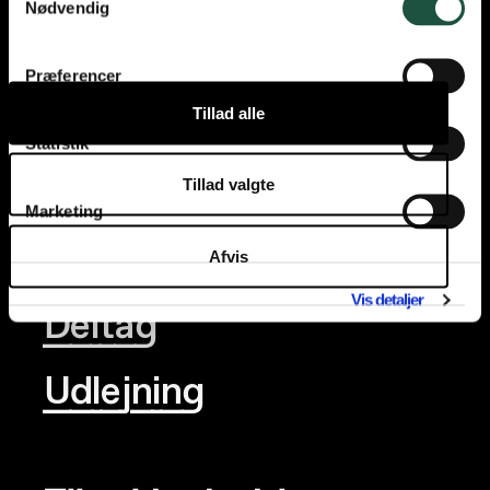
Nødvendig
Præferencer
Tillad alle
Events
Statistik
Værksteder
Tillad valgte
Marketing
Festivaler
Afvis
Vis detaljer
Deltag
Udlejning